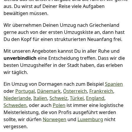
aus. Du wirst auf Deiner Reise viele Aufgaben
bewältigen müssen.
Wir übernehmen Deinen Umzug nach Griechenland
gerne auch von der ersten Umzugskiste an, dann hast
Du den Kopf für einen strukturierten Neuanfang frei.
Mit unseren Angeboten kannst Du in aller Ruhe und
unverbindlich
eine Entscheidung treffen. Dass wir die
besten Umzugshelfer in der Stadt haben, das erleben
wir täglich.
Ein Umzug von Dormagen nach zum Beispiel
Spanien
oder
Portugal
,
Dänemark
,
Österreich
,
Frankreich
,
Niederlande
,
Italien
,
Schweiz
,
Türkei
,
England
,
Schweden
, oder auch
Polen
ist immer eine logistische
Meisterleistung, die von Profis ausgeführt werden
sollte, wir dürfen
Norwegen
und
Luxemburg
nicht
vergessen.