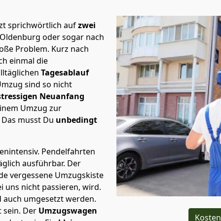
t sprichwörtlich auf
zwei
 Oldenburg oder sogar nach
große Problem.
Kurz nach
h einmal die
lltäglichen
Tagesablauf
Umzug sind so nicht
stressigen Neuanfang
 einem Umzug zur
. Das musst Du
unbedingt
tenintensiv. Pendelfahrten
glich ausführbar.
Der
Jede vergessene Umzugskiste
i uns nicht passieren, wird.
d auch umgesetzt werden.
 sein. Der
Umzugswagen
Kosten