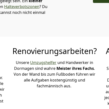
elegt sein. Ein
kleiner
den
Halteverbotszonen
? Du
annst noch nicht einmal
Renovierungsarbeiten?
Unsere
Umzugshelfer
und Handwerker in
Dormagen sind wahre
Meister ihres Fachs
.
S
Von der Wand bis zum Fußboden führen wir
r.
alle Aufgaben kostengünstig und
le
fachmännisch aus.
u
wir
a
h
je
st