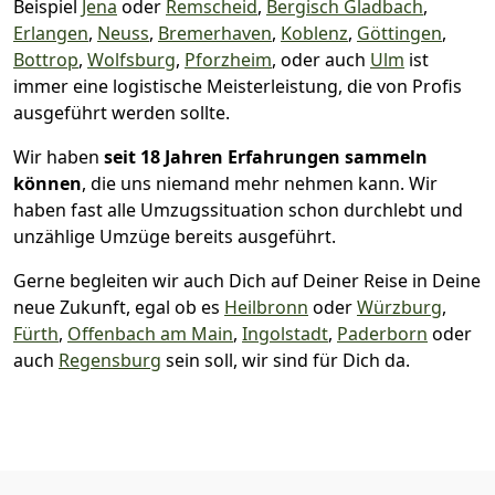
Beispiel
Jena
oder
Remscheid
,
Bergisch Gladbach
,
Erlangen
,
Neuss
,
Bremer­haven
,
Koblenz
,
Göttingen
,
Bottrop
,
Wolfsburg
,
Pforzheim
, oder auch
Ulm
ist
immer eine logistische Meisterleistung, die von Profis
ausgeführt werden sollte.
Wir haben
seit
18 Jahren Erfahrungen sammeln
können
, die uns niemand mehr nehmen kann. Wir
haben fast alle Umzugssituation schon durchlebt und
unzählige Umzüge bereits ausgeführt.
Gerne begleiten wir auch Dich auf Deiner Reise in Deine
neue Zukunft, egal ob es
Heilbronn
oder
Würzburg
,
Fürth
,
Offenbach am Main
,
Ingolstadt
,
Paderborn
oder
auch
Regensburg
sein soll, wir sind für Dich da.