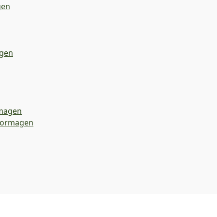
gen
gen
magen
 Dormagen