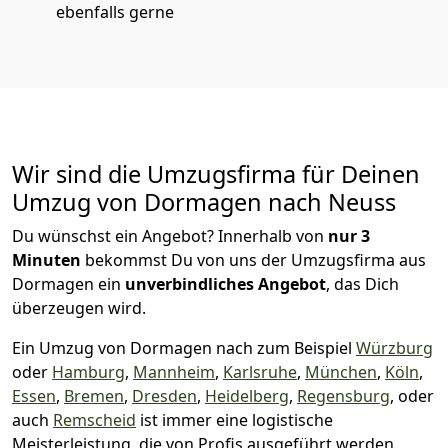
ebenfalls gerne
Wir sind die Umzugsfirma für Deinen
Umzug von Dormagen nach Neuss
Du wünschst ein Angebot? Innerhalb von
nur 3
Minuten
bekommst Du von uns der Umzugsfirma aus
Dormagen ein
unverbindliches Angebot
, das Dich
überzeugen wird.
Ein Umzug von Dormagen nach zum Beispiel
Würzburg
oder
Hamburg
,
Mannheim
,
Karlsruhe
,
München
,
Köln
,
Essen
,
Bremen
,
Dresden
,
Heidelberg
,
Regensburg
, oder
auch
Remscheid
ist immer eine logistische
Meisterleistung, die von Profis ausgeführt werden