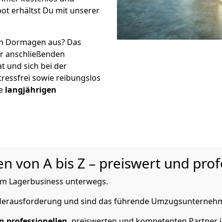
ot erhältst Du mit unserer
in Dormagen aus? Das
r anschließenden
t und sich bei der
tressfrei sowie reibungslos
re
langjährigen
 von A bis Z – preiswert und prof
m Lagerbusiness unterwegs.
e Herausforderung und sind das führende Umzugsunterneh
n professionellen
, preiswerten und kompetenten Partner i