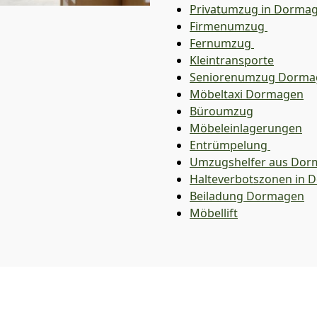
Privatumzug in Dorma
Firmenumzug
Fernumzug
Kleintransporte
Seniorenumzug Dorma
Möbeltaxi
Dormagen
Büroumzug
Möbeleinlagerungen
Entrümpelung
Umzugshelfer aus Dor
Halteverbotszonen in
Beiladung
Dormagen
Möbellift