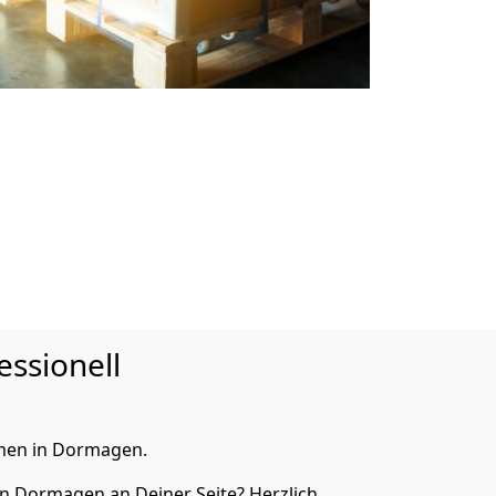
essionell
men in Dormagen.
n Dormagen an Deiner Seite? Herzlich