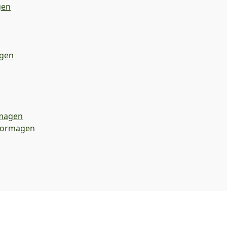
gen
gen
magen
 Dormagen