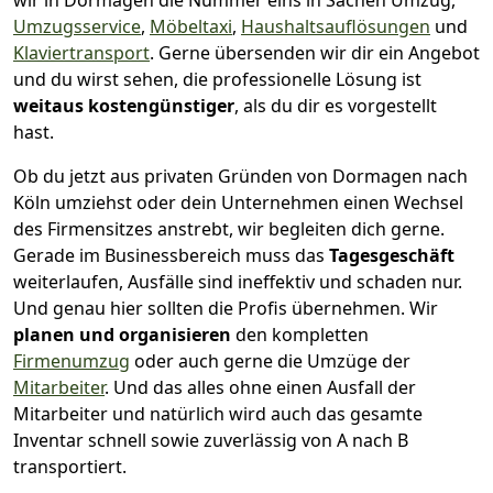
wir in Dormagen die Nummer eins in Sachen Umzug,
Umzugsservice
,
Möbeltaxi
,
Haushaltsauflösungen
und
Klaviertransport
.
Gerne übersenden wir dir ein Angebot
und du wirst sehen, die professionelle Lösung ist
weitaus kostengünstiger
, als du dir es vorgestellt
hast.
Ob du jetzt aus privaten Gründen von Dormagen nach
Köln umziehst oder dein Unternehmen einen Wechsel
des Firmensitzes anstrebt, wir begleiten dich gerne.
Gerade im Businessbereich muss das
Tagesgeschäft
weiterlaufen, Ausfälle sind ineffektiv und schaden nur.
Und genau hier sollten die Profis übernehmen.
Wir
planen und organisieren
den kompletten
Firmenumzug
oder auch gerne die Umzüge der
Mitarbeiter
. Und das alles ohne einen Ausfall der
Mitarbeiter und natürlich wird auch das gesamte
Inventar schnell sowie zuverlässig von A nach B
transportiert.